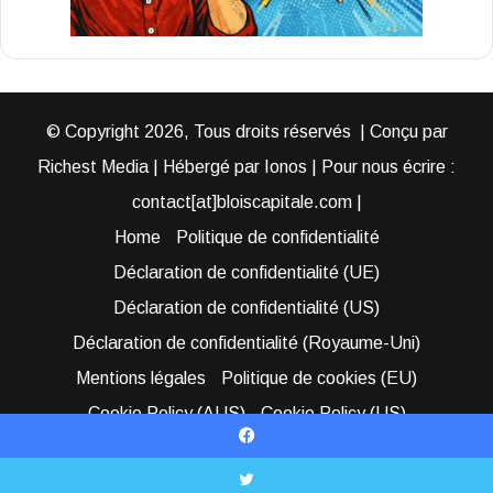
© Copyright 2026, Tous droits réservés | Conçu par
Richest Media | Hébergé par Ionos | Pour nous écrire :
contact[at]bloiscapitale.com |
Home
Politique de confidentialité
Déclaration de confidentialité (UE)
Déclaration de confidentialité (US)
Déclaration de confidentialité (Royaume-Uni)
Mentions légales
Politique de cookies (EU)
Cookie Policy (AUS)
Cookie Policy (US)
Qui sommes-nous ?
Participer à Blois Capitale
Facebook
Bénéficier d’une assistance