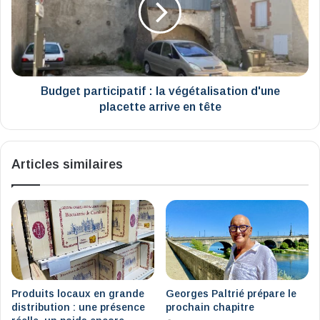
végétalisation
d'une
placette
arrive
en
tête
Budget participatif : la végétalisation d'une
placette arrive en tête
Articles similaires
Produits locaux en grande
Georges Paltrié prépare le
distribution : une présence
prochain chapitre