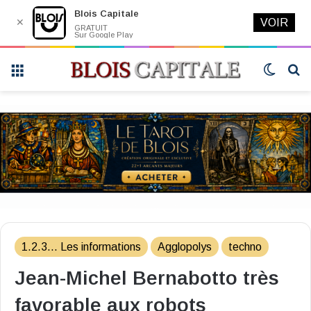
Blois Capitale
✕
VOIR
GRATUIT
Sur Google Play
Menu
Switch
R
skin
1.2.3... Les informations
Agglopolys
techno
Jean-Michel Bernabotto très
favorable aux robots