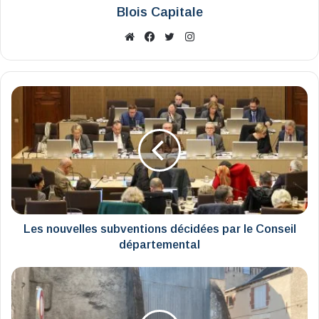
Blois Capitale
Website
Facebook
X
Instagram
Les
nouvelles
subventions
décidées
par
le
Conseil
départemental
Les nouvelles subventions décidées par le Conseil
départemental
Budget
participatif
:
la