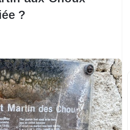
iée ?