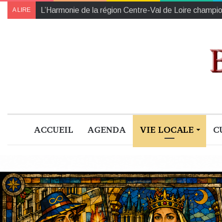
À Blois, la Librairie Médicis annonce son ouverture en
A LIRE
ACCUEIL
AGENDA
VIE LOCALE
C