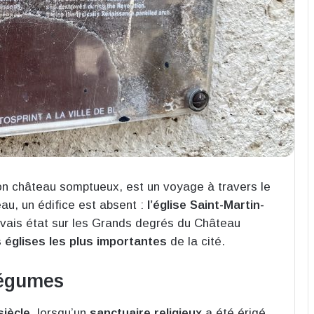
on château somptueux, est un voyage à travers le
au, un édifice est absent :
l’église Saint-Martin-
uvais état sur les Grands degrés du Château
 églises les plus importantes
de la cité.
 légumes
siècle
, lorsqu’un
sanctuaire religieux
a été érigé,