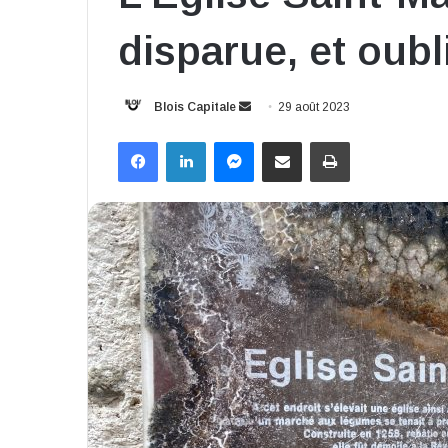
disparue, et oubl
Envoyer
Blois Capitale
29 août 2023
un
Facebook
Linkedin
Messenger
Partager par email
Imprimer
courriel