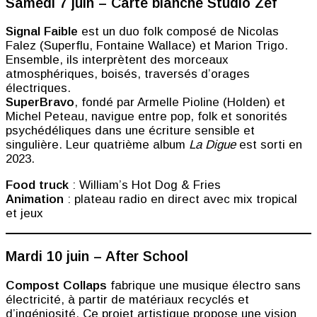
Samedi 7 juin – Carte blanche Studio Zef
Signal Faible
est un duo folk composé de Nicolas
Falez (Superflu, Fontaine Wallace) et Marion Trigo.
Ensemble, ils interprètent des morceaux
atmosphériques, boisés, traversés d’orages
électriques.
SuperBravo
, fondé par Armelle Pioline (Holden) et
Michel Peteau, navigue entre pop, folk et sonorités
psychédéliques dans une écriture sensible et
singulière. Leur quatrième album
La Digue
est sorti en
2023.
Food truck
: William’s Hot Dog & Fries
Animation
: plateau radio en direct avec mix tropical
et jeux
Mardi 10 juin – After School
Compost Collaps
fabrique une musique électro sans
électricité, à partir de matériaux recyclés et
d’ingéniosité. Ce projet artistique propose une vision