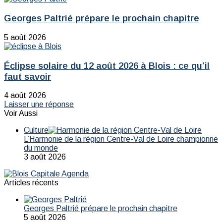
travers
rues
111
de
Georges Paltrié prépare le prochain chapitre
lieux
Blois
choisis
par
5 août 2026
Candy
Pastre
Éclipse solaire du 12 août 2026 à Blois : ce qu’il
faut savoir
4 août 2026
Laisser une réponse
Voir Aussi
Fermer
Culture
L’Harmonie de la région Centre-Val de Loire championne
du monde
3 août 2026
Articles récents
Georges Paltrié prépare le prochain chapitre
5 août 2026