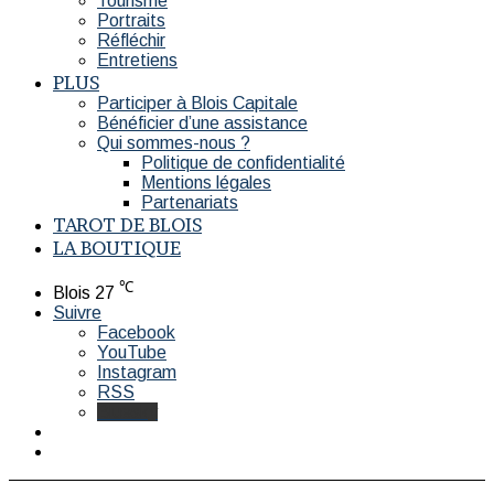
Tourisme
Portraits
Réfléchir
Entretiens
PLUS
Participer à Blois Capitale
Bénéficier d’une assistance
Qui sommes-nous ?
Politique de confidentialité
Mentions légales
Partenariats
TAROT DE BLOIS
LA BOUTIQUE
℃
Blois
27
Suivre
Facebook
YouTube
Instagram
RSS
Bluesky
Switch
skin
Rechercher