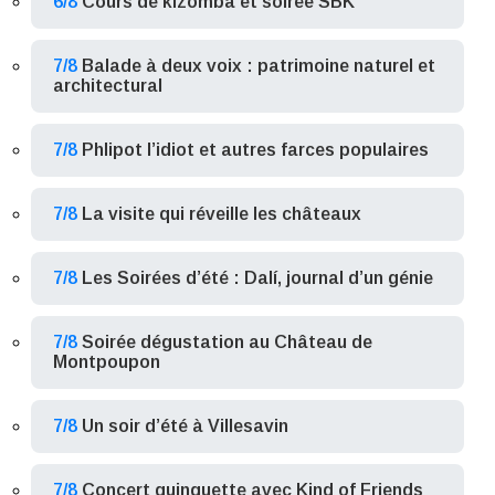
6/8
Cours de kizomba et soirée SBK
7/8
Balade à deux voix : patrimoine naturel et
architectural
7/8
Phlipot l’idiot et autres farces populaires
7/8
La visite qui réveille les châteaux
7/8
Les Soirées d’été : Dalí, journal d’un génie
7/8
Soirée dégustation au Château de
Montpoupon
7/8
Un soir d’été à Villesavin
7/8
Concert guinguette avec Kind of Friends