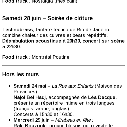
Food truck
: Nostalgia (mexicain)
Samedi 28 juin – Soirée de clôture
Technobrass
, fanfare techno de Rio de Janeiro,
combine chaleur des cuivres et beats répétitifs.
Déambulation acoustique à 20h30, concert sur scène
à 22h30.
Food truck
: Montréal Poutine
Hors les murs
Samedi 24 mai
–
La Rue aux Enfants
(Maison des
Provinces) :
Najoi Bel Hadj
, accompagnée de
Léa Decque
,
présente un répertoire intime en trois langues
(français, arabe, anglais).
Concerts à 15h30 et 16h30.
Mercredi 25 juin
–
Mirabeau en fête
:
Raki Bouzouki
, groupe blésois qui revisite le