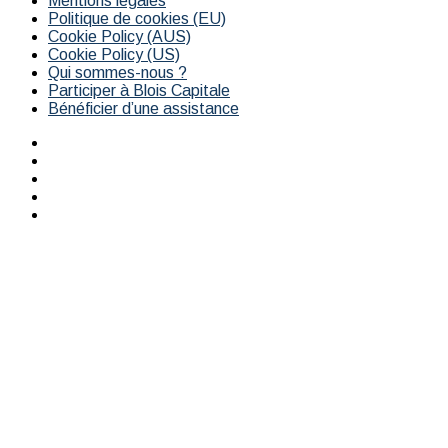
Mentions légales
Politique de cookies (EU)
Cookie Policy (AUS)
Cookie Policy (US)
Qui sommes-nous ?
Participer à Blois Capitale
Bénéficier d’une assistance
Facebook
YouTube
Instagram
RSS
Bluesky
Facebook
X
WhatsApp
Telegram
Viber
Bouton
retour
en
haut
de
la
page