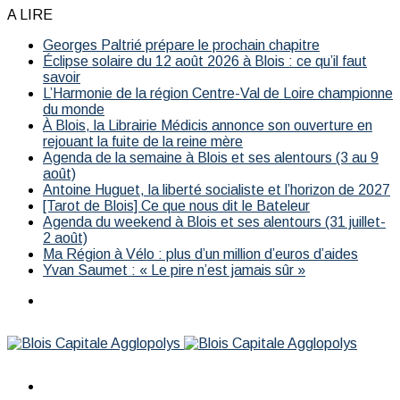
A LIRE
Georges Paltrié prépare le prochain chapitre
Éclipse solaire du 12 août 2026 à Blois : ce qu’il faut
savoir
L’Harmonie de la région Centre-Val de Loire championne
du monde
À Blois, la Librairie Médicis annonce son ouverture en
rejouant la fuite de la reine mère
Agenda de la semaine à Blois et ses alentours (3 au 9
août)
Antoine Huguet, la liberté socialiste et l’horizon de 2027
[Tarot de Blois] Ce que nous dit le Bateleur
Agenda du weekend à Blois et ses alentours (31 juillet-
2 août)
Ma Région à Vélo : plus d’un million d’euros d’aides
Yvan Saumet : « Le pire n’est jamais sûr »
Menu
Rechercher