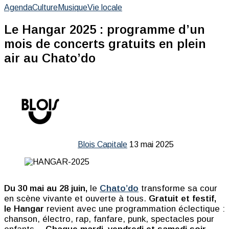
Agenda
Culture
Musique
Vie locale
Le Hangar 2025 : programme d’un
mois de concerts gratuits en plein
air au Chato’do
Envoyer
un
courriel
Blois Capitale
13 mai 2025
Facebook
Linkedin
Messenger
Messenger
WhatsApp
Telegram
Partager
Imprimer
par
email
Du 30 mai au 28 juin,
le
Chato’do
transforme sa cour
en scène vivante et ouverte à tous.
Gratuit et festif,
le Hangar
revient avec une programmation éclectique :
chanson, électro, rap, fanfare, punk, spectacles pour