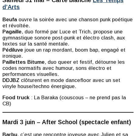
Samedi 31 mai – Carte blanche
Les Temps
d’Arts
Beufa
ouvre la soirée avec une chanson punk poétique
et révoltée.
Pagaille
, duo formé par Luce et Trich, propose une
gymnastique sonore post-punk et électro clash, aux
textes sur la santé mentale.
Pédiluve
joue un rap mordant, boom bap, engagé et
ironique.
Paillettes Bitume
, duo queer et festif, détourne les
codes normatifs avec humour, sons électro et
performances visuelles.
DDJBZ
clôturent en mode dancefloor avec un set
vinyle house/techno énergique.
Food truck
: La Baraka (couscous – ne prend pas la
CB)
Mardi 3 juin – After School (spectacle enfant)
Barbu
, c’est une rencontre joyeuse avec Julien et sa