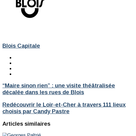
Blois Capitale
Website
Facebook
X
Instagram
“Maire
“Maire sinon rien” : une visite théâtralisée
sinon
décalée dans les rues de Blois
rien”
:
Redécouvrir
Redécouvrir le Loir-et-Cher à travers 111 lieux
une
le
choisis par Candy Pastre
visite
Loir-
théâtralisée
et-
décalée
Articles similaires
Cher
dans
à
les