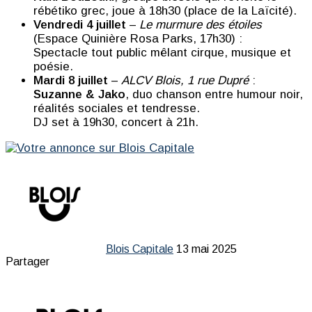
rébétiko grec, joue à 18h30 (place de la Laïcité).
Vendredi 4 juillet
–
Le murmure des étoiles
(Espace Quinière Rosa Parks, 17h30) :
Spectacle tout public mêlant cirque, musique et
poésie.
Mardi 8 juillet
–
ALCV Blois, 1 rue Dupré
:
Suzanne & Jako
, duo chanson entre humour noir,
réalités sociales et tendresse.
DJ set à 19h30, concert à 21h.
Envoyer
un
courriel
Blois Capitale
13 mai 2025
Facebook
Linkedin
Messenger
Messenger
WhatsApp
Telegram
Partager
Imprimer
Partager
par
Facebook
Linkedin
Pinterest
Messenger
Messenger
WhatsApp
Telegram
Partager
Imprimer
email
par
email