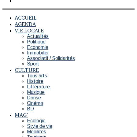
Switch
skin
ACCUEIL
AGENDA
VIE LOCALE
Actualités
Politique
Economie
Immobilier
Associatif / Solidarités
Sport
CULTURE
Tous arts
Histoire
Littérature
Musique
Danse
Cinéma
BD
MAG’
Ecologie
Style de vie
Mobilités