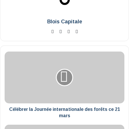
Blois Capitale
Website
Facebook
X
Instagram
Célébrer
la
Journée
internationale
des
forêts
ce
21
mars
Célébrer la Journée internationale des forêts ce 21
mars
La