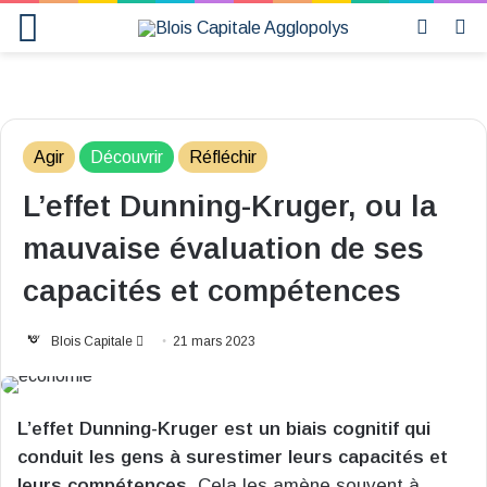
Menu
Switch
R
skin
Agir
Découvrir
Réfléchir
L’effet Dunning-Kruger, ou la
mauvaise évaluation de ses
capacités et compétences
Envoyer
Blois Capitale
21 mars 2023
un
courriel
L’effet Dunning-Kruger est un biais cognitif qui
conduit les gens à surestimer leurs capacités et
leurs compétences
. Cela les amène souvent à