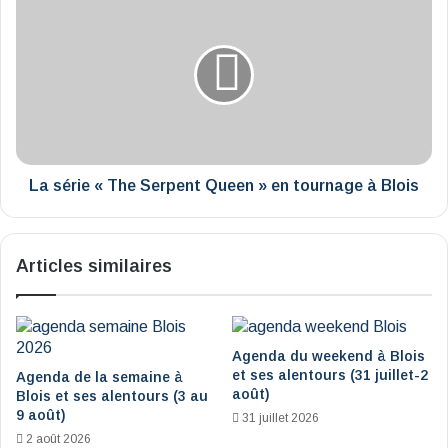
série
« The
Serpent
Queen »
en
tournage
à
Blois
La série « The Serpent Queen » en tournage à Blois
Articles similaires
Agenda du weekend à Blois
et ses alentours (31 juillet-2
Agenda de la semaine à
août)
Blois et ses alentours (3 au
9 août)
31 juillet 2026
2 août 2026