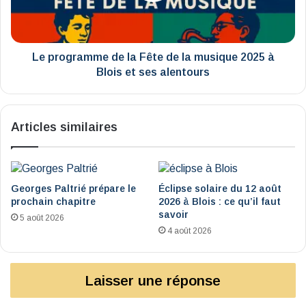
la
musique
2025
à
Le programme de la Fête de la musique 2025 à
Blois
Blois et ses alentours
et
ses
alentours
Articles similaires
Georges Paltrié prépare le
Éclipse solaire du 12 août
prochain chapitre
2026 à Blois : ce qu’il faut
savoir
5 août 2026
4 août 2026
Laisser une réponse