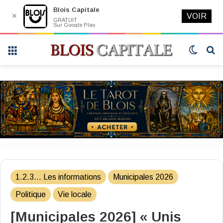
Blois Capitale
✕
VOIR
GRATUIT
Sur Google Play
Menu
Switch
R
skin
1.2.3... Les informations
Municipales 2026
Politique
Vie locale
[Municipales 2026] « Unis