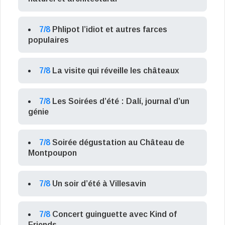
7/8
Phlipot l’idiot et autres farces
populaires
7/8
La visite qui réveille les châteaux
7/8
Les Soirées d’été : Dalí, journal d’un
génie
7/8
Soirée dégustation au Château de
Montpoupon
7/8
Un soir d’été à Villesavin
7/8
Concert guinguette avec Kind of
Friends