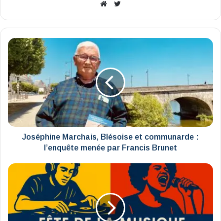
Website
X
Joséphine
Marchais,
Blésoise
et
communarde
:
l’enquête
menée
par
Francis
Joséphine Marchais, Blésoise et communarde :
Brunet
l’enquête menée par Francis Brunet
Le
programme
de
la
Fête
de