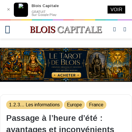
Blois Capitale
✕
VOIR
GRATUIT
Sur Google Play
Menu
Switch
R
skin
1.2.3... Les informations
Europe
France
Passage à l’heure d’été :
avantages et inconvénients