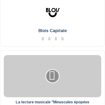
Blois Capitale
Website
Facebook
X
Instagram
La
lecture
musicale
"Minuscules
épopées
amoureuses"
La lecture musicale "Minuscules épopées