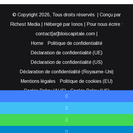
© Copyright 2026, Tous droits réservés | Conçu par
Richest Media | Hébergé par Ionos | Pour nous écrire :
contact[at]bloiscapitale.com |
Home
Politique de confidentialité
Déclaration de confidentialité (UE)
Déclaration de confidentialité (US)
Déclaration de confidentialité (Royaume-Uni)
Mentions légales
Politique de cookies (EU)
Cookie Policy (AUS)
Cookie Policy (US)
Qui sommes-nous ?
Participer à Blois Capitale
Facebook
Bénéficier d’une assistance
X
Facebook
YouTube
Instagram
RSS
Bluesky
WhatsApp