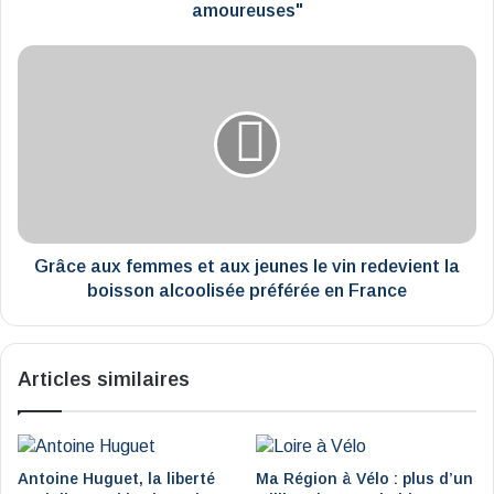
amoureuses"
Grâce
aux
femmes
et
aux
jeunes
le
vin
redevient
la
Grâce aux femmes et aux jeunes le vin redevient la
boisson
boisson alcoolisée préférée en France
alcoolisée
préférée
en
Articles similaires
France
Antoine Huguet, la liberté
Ma Région à Vélo : plus d’un