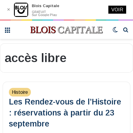
Blois Capitale
✕
VOIR
GRATUIT
Sur Google Play
Menu
Switch
R
skin
accès libre
Histoire
Les Rendez-vous de l’Histoire
: réservations à partir du 23
septembre