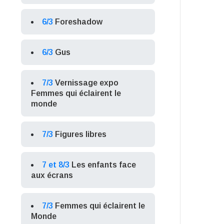
6/3
Foreshadow
6/3
Gus
7/3
Vernissage expo
Femmes qui éclairent le
monde
7/3
Figures libres
7 et 8/3
Les enfants face
aux écrans
7/3
Femmes qui éclairent le
Monde