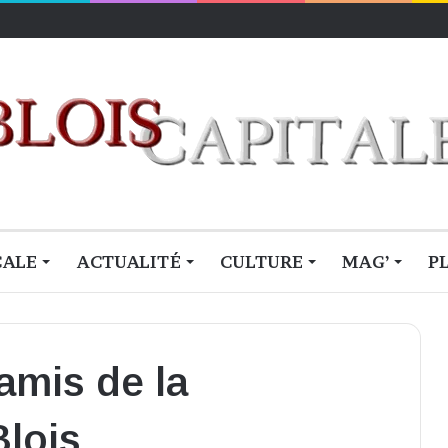
 à la Maison de la BD
CALE
ACTUALITÉ
CULTURE
MAG’
P
amis de la
Blois