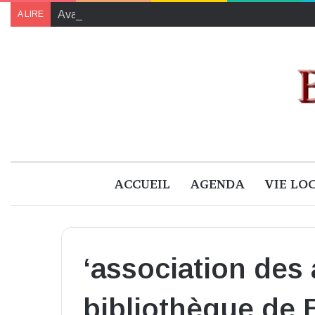
Avant « Délires de lire », Gaya Wisniewski s’expose
A LIRE
ACCUEIL
AGENDA
VIE LO
‘association des 
bibliothèque de 