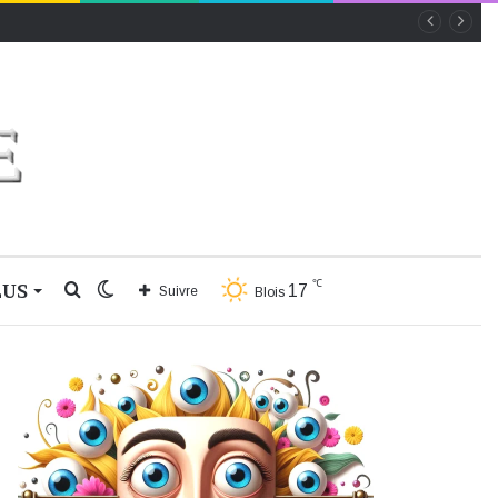
℃
LUS
Rechercher
Switch
17
Suivre
Blois
skin