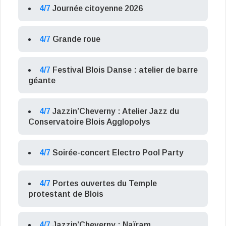
4/7
Journée citoyenne 2026
4/7
Grande roue
4/7
Festival Blois Danse : atelier de barre
géante
4/7
Jazzin’Cheverny : Atelier Jazz du
Conservatoire Blois Agglopolys
4/7
Soirée-concert Electro Pool Party
4/7
Portes ouvertes du Temple
protestant de Blois
4/7
Jazzin’Cheverny : Naïram