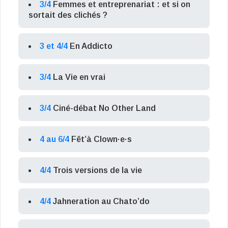
3/4
Femmes et entreprenariat : et si on
sortait des clichés ?
3 et 4/4
En Addicto
3/4
La Vie en vrai
3/4
Ciné-débat No Other Land
4 au 6/4
Fêt’à Clown·e·s
4/4
Trois versions de la vie
4/4
Jahneration au Chato’do