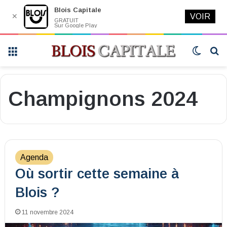
Blois Capitale
✕
VOIR
GRATUIT
Sur Google Play
Menu
Switch
R
skin
Champignons 2024
Agenda
Où sortir cette semaine à
Blois ?
11 novembre 2024