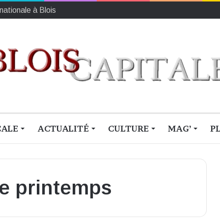
tte d’alarme
CALE
ACTUALITÉ
CULTURE
MAG’
P
de printemps