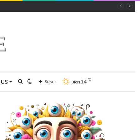
℃
LUS
Rechercher
Switch
14
Suivre
Blois
skin