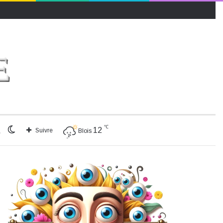
℃
Rechercher
Switch
12
Suivre
Blois
skin