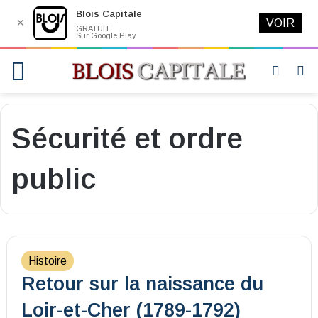
Blois Capitale
✕
VOIR
GRATUIT
Sur Google Play
Menu
Switch
R
skin
Sécurité et ordre
public
Histoire
Retour sur la naissance du
Loir-et-Cher (1789-1792)