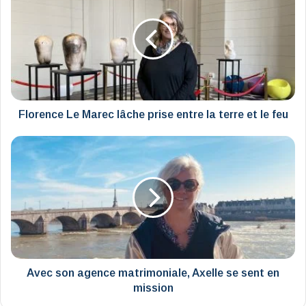
Marec
lâche
prise
entre
la
terre
et
le
Florence Le Marec lâche prise entre la terre et le feu
feu
Avec
son
agence
matrimoniale,
Axelle
se
sent
en
mission
Avec son agence matrimoniale, Axelle se sent en
mission