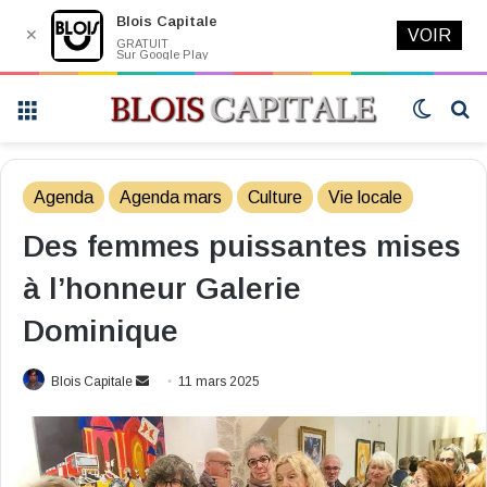
Blois Capitale
✕
VOIR
GRATUIT
Sur Google Play
Menu
Switch
R
skin
Agenda
Agenda mars
Culture
Vie locale
Des femmes puissantes mises
à l’honneur Galerie
Dominique
Envoyer
Blois Capitale
11 mars 2025
un
courriel