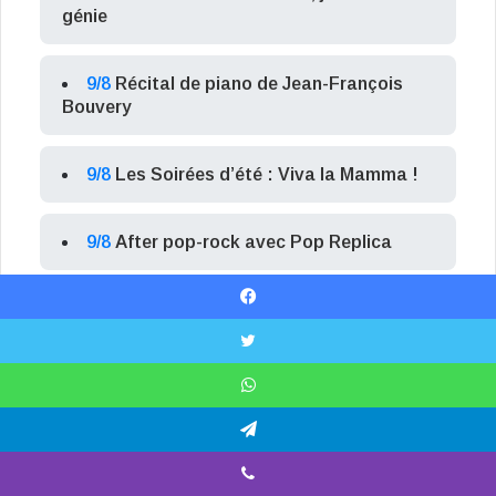
génie
9/8
Récital de piano de Jean-François
Bouvery
9/8
Les Soirées d’été : Viva la Mamma !
9/8
After pop-rock avec Pop Replica
Facebook
X
WhatsApp
Telegram
Viber