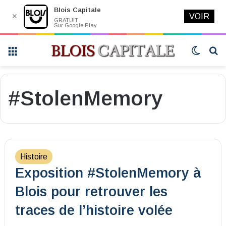
Blois Capitale
✕
VOIR
GRATUIT
Sur Google Play
Menu
Switch
R
skin
#StolenMemory
Histoire
Exposition #StolenMemory à
Blois pour retrouver les
traces de l’histoire volée