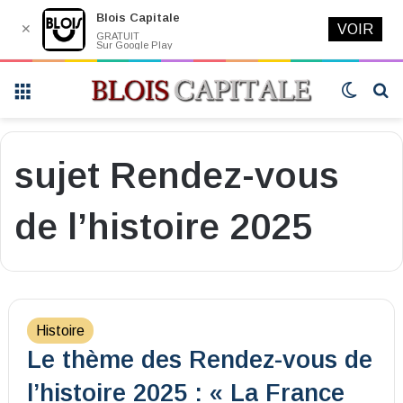
Blois Capitale
✕
VOIR
GRATUIT
Sur Google Play
Menu
Switch
R
skin
sujet Rendez-vous
de l’histoire 2025
Histoire
Le thème des Rendez-vous de
l’histoire 2025 : « La France