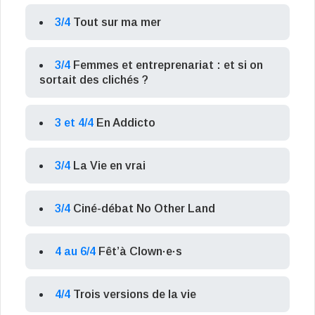
3/4
Tout sur ma mer
3/4
Femmes et entreprenariat : et si on
sortait des clichés ?
3 et 4/4
En Addicto
3/4
La Vie en vrai
3/4
Ciné-débat No Other Land
4 au 6/4
Fêt’à Clown·e·s
4/4
Trois versions de la vie