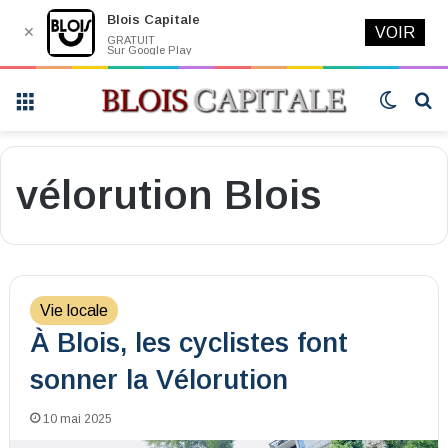
Blois Capitale
✕
VOIR
GRATUIT
Sur Google Play
Menu
Switch
R
skin
vélorution Blois
Vie locale
À Blois, les cyclistes font
sonner la Vélorution
10 mai 2025