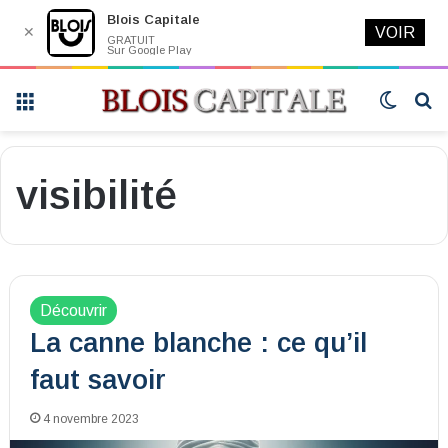
Blois Capitale
✕
VOIR
GRATUIT
Sur Google Play
Menu
Switch
R
skin
visibilité
Découvrir
La canne blanche : ce qu’il
faut savoir
4 novembre 2023