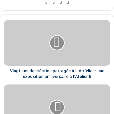
Website
Facebook
X
Instagram
Vingt
ans
de
création
partagée
à
L’Art’elier
:
une
exposition
Vingt ans de création partagée à L’Art’elier : une
anniversaire
exposition anniversaire à l’Atelier 6
à
l’Atelier
À
6
Blois,
la
rose
d’une
ville