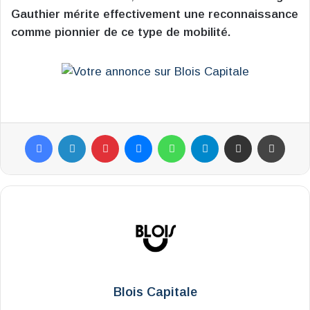
Gauthier mérite effectivement une reconnaissance
comme pionnier de ce type de mobilité.
Facebook
Linkedin
Pinterest
Messenger
WhatsApp
Telegram
Partager par email
Impr
Blois Capitale