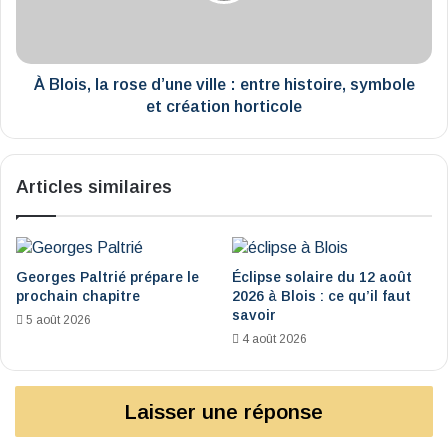
:
entre
histoire,
symbole
À Blois, la rose d’une ville : entre histoire, symbole
et
et création horticole
création
horticole
Articles similaires
Georges Paltrié prépare le
Éclipse solaire du 12 août
prochain chapitre
2026 à Blois : ce qu’il faut
savoir
5 août 2026
4 août 2026
Laisser une réponse