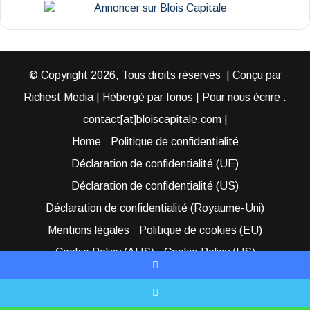
© Copyright 2026, Tous droits réservés | Conçu par
Richest Media | Hébergé par Ionos | Pour nous écrire :
contact[at]bloiscapitale.com |
Home
Politique de confidentialité
Déclaration de confidentialité (UE)
Déclaration de confidentialité (US)
Déclaration de confidentialité (Royaume-Uni)
Mentions légales
Politique de cookies (EU)
Cookie Policy (AUS)
Cookie Policy (US)
Qui sommes-nous ?
Participer à Blois Capitale
Facebook
Bénéficier d’une assistance
X