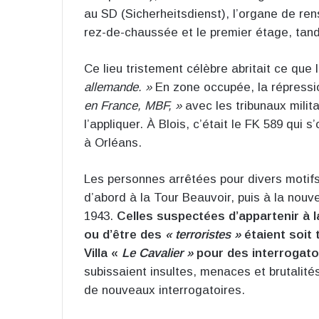
au SD (Sicherheitsdienst), l’organe de re
rez-de-chaussée et le premier étage, tandi
Ce lieu tristement célèbre abritait ce que 
allemande. »
En zone occupée, la répressio
en France, MBF, »
avec les tribunaux mili
l’appliquer. À Blois, c’était le FK 589 qui 
à Orléans.
Les personnes arrêtées pour divers motifs
d’abord à la Tour Beauvoir, puis à la nouv
1943.
Celles suspectées d’appartenir à la
ou d’être des
« terroristes »
étaient soit 
Villa «
Le Cavalier »
pour des interrogato
subissaient insultes, menaces et brutalité
de nouveaux interrogatoires.