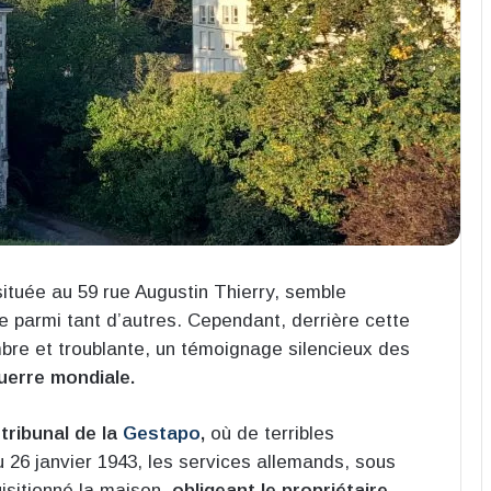
située au 59 rue Augustin Thierry, semble
e parmi tant d’autres. Cependant, derrière cette
bre et troublante, un témoignage silencieux des
erre mondiale.
u
tribunal de la
Gestapo
,
où de terribles
 26 janvier 1943, les services allemands, sous
uisitionné la maison,
obligeant le propriétaire,