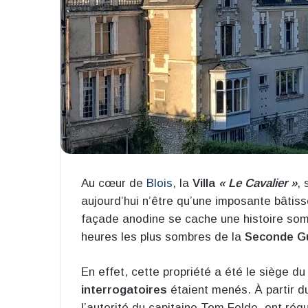
Au cœur de
Blois
, la
Villa
« Le Cavalier »
, 
aujourd’hui n’être qu’une imposante bâtiss
façade anodine se cache une histoire som
heures les plus sombres de la
Seconde Gu
En effet, cette propriété a été le siège d
interrogatoires
étaient menés. À partir du
l’autorité du capitaine Tom Felde, ont réq