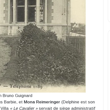
on Bruno Guignard
s Barbie, et
Mona Reimeringer
(Delphine est son
 Villa
« Le Cavalier »
servait de siège administratif