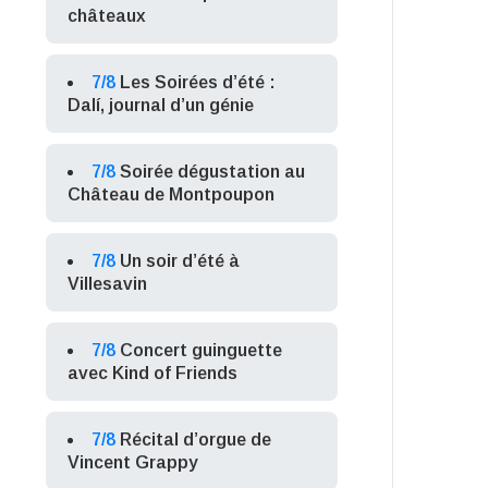
châteaux
7/8
Les Soirées d’été :
Dalí, journal d’un génie
7/8
Soirée dégustation au
Château de Montpoupon
7/8
Un soir d’été à
Villesavin
7/8
Concert guinguette
avec Kind of Friends
7/8
Récital d’orgue de
Vincent Grappy