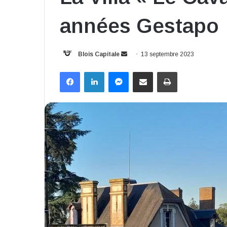
années Gestapo
Envoyer
Blois Capitale
13 septembre 2023
un
Facebook
Linkedin
Messenger
Partager par email
Imprimer
courriel