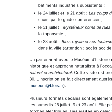
bâtiments industriels subsistants ;
le 24 juillet et le 21 août :
Les coups d
choisi par le guide-conférencier ;
le 31 juillet :
Mystérieux noms de rues
la toponymie ;
le 28 août :
Blois royale et ses fontain
dans la ville (attention : accès accide
Un partenariat avec le Muséum d’histoire 
historique et approche naturaliste à l’occ
naturel et architectural
. Cette visite est pro
30. L’inscription se fait directement aupr
museum@blois.fr
).
Plusieurs formats décalés sont également
les samedis 26 juillet, 9 et 23 août. Elle p
torches électriques.
Des visites en calèc