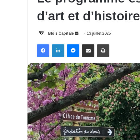
d’art et d’histoire
Envoyer
Blois Capitale
13 juillet 2025
un
Facebook
Linkedin
Messenger
Partager par email
Imprimer
courriel