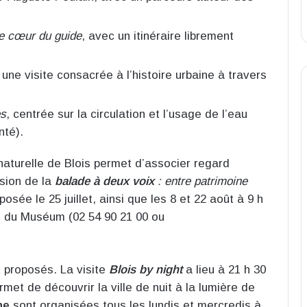
e cœur du guide
, avec un itinéraire librement
, une visite consacrée à l’histoire urbaine à travers
es
, centrée sur la circulation et l’usage de l’eau
nté).
naturelle de Blois permet d’associer regard
asion de la
balade à deux voix
: entre patrimoine
posée le 25 juillet, ainsi que les 8 et 22 août à 9 h
ès du Muséum (02 54 90 21 00 ou
 proposés. La visite
Blois by night
a lieu à 21 h 30
ermet de découvrir la ville de nuit à la lumière de
he
sont organisées tous les lundis et mercredis à