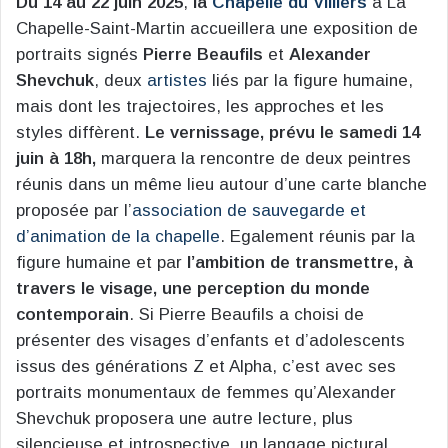
Du 14 au 22 juin 2025
,
la
Chapelle du Villiers
à La
Chapelle-Saint-Martin accueillera une exposition de
portraits signés
Pierre Beaufils
et
Alexander
Shevchuk
, deux
artistes
liés par la figure humaine,
mais dont les trajectoires, les approches et les
styles diffèrent.
Le vernissage, prévu le samedi 14
juin à 18h,
marquera la rencontre de deux peintres
réunis dans un même lieu autour d’une carte blanche
proposée par l’
association de sauvegarde et
d’animation de la chapelle
. Egalement réunis par la
figure humaine et par
l’ambition de transmettre, à
travers le visage, une perception du monde
contemporain
. Si Pierre Beaufils a choisi de
présenter des visages d’enfants et d’adolescents
issus des générations Z et Alpha, c’est avec ses
portraits monumentaux de femmes qu’Alexander
Shevchuk proposera une autre lecture, plus
silencieuse et introspective, un langage pictural