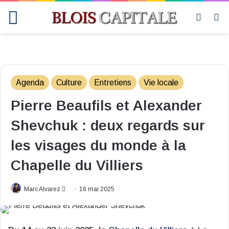
Menu
Switch
R
skin
Agenda
Culture
Entretiens
Vie locale
Pierre Beaufils et Alexander
Shevchuk : deux regards sur
les visages du monde à la
Chapelle du Villiers
Envoyer
Marc Alvarez
16 mai 2025
un
courriel