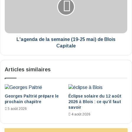
Patrice
semaine
Boudet
(19-
25
mai)
de
Blois
Capitale
L'agenda de la semaine (19-25 mai) de Blois
Capitale
Articles similaires
Georges Paltrié prépare le
Éclipse solaire du 12 août
prochain chapitre
2026 à Blois : ce qu’il faut
savoir
5 août 2026
4 août 2026