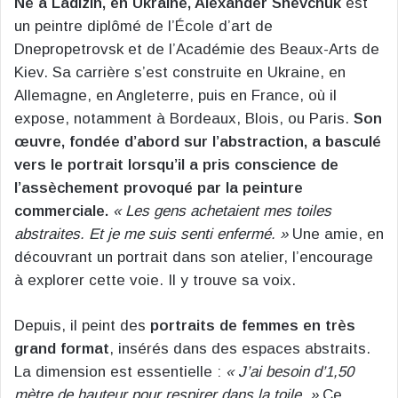
Né à Ladizin, en Ukraine, Alexander Shevchuk
est
un peintre diplômé de l’École d’art de
Dnepropetrovsk et de l’Académie des Beaux-Arts de
Kiev. Sa carrière s’est construite en Ukraine, en
Allemagne, en Angleterre, puis en France, où il
expose, notamment à Bordeaux, Blois, ou Paris.
Son
œuvre, fondée d’abord sur l’abstraction, a basculé
vers le portrait lorsqu’il a pris conscience de
l’assèchement provoqué par la peinture
commerciale.
« Les gens achetaient mes toiles
abstraites. Et je me suis senti enfermé. »
Une amie, en
découvrant un portrait dans son atelier, l’encourage
à explorer cette voie. Il y trouve sa voix.
Depuis, il peint des
portraits de femmes en très
grand format
, insérés dans des espaces abstraits.
La dimension est essentielle :
« J’ai besoin d’1,50
mètre de hauteur pour respirer dans la toile. »
Ce