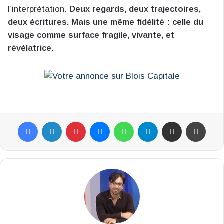
l’interprétation.
Deux regards, deux trajectoires,
deux écritures. Mais une même fidélité : celle du
visage comme surface fragile, vivante, et
révélatrice.
Facebook
Linkedin
Pinterest
Messenger
WhatsApp
Telegram
Partager par email
Impr