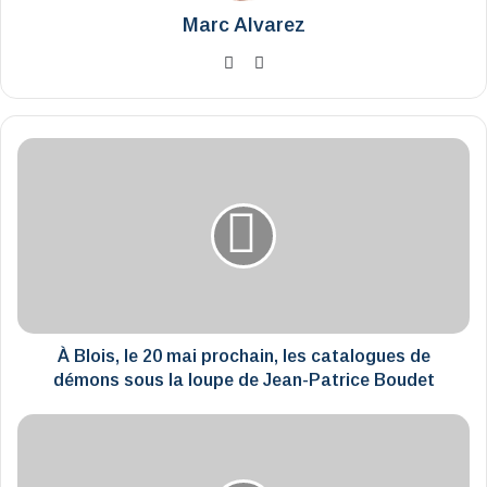
Marc Alvarez
Website
X
À
Blois,
le
20
mai
prochain,
les
catalogues
de
démons
À Blois, le 20 mai prochain, les catalogues de
sous
démons sous la loupe de Jean-Patrice Boudet
la
loupe
L'agenda
de
de
Jean-
la