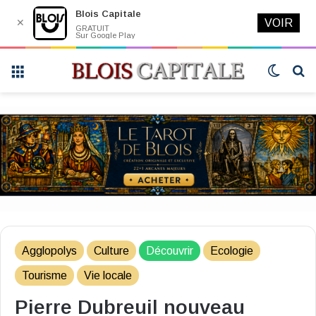
Blois Capitale
✕
VOIR
GRATUIT
Sur Google Play
Menu
Switch
R
skin
Agglopolys
Culture
Découvrir
Ecologie
Tourisme
Vie locale
Pierre Dubreuil nouveau