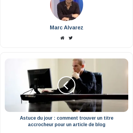
Marc Alvarez
Website
X
Astuce
du
jour
:
comment
trouver
un
titre
accrocheur
pour
Astuce du jour : comment trouver un titre
un
accrocheur pour un article de blog
article