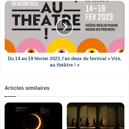
de
Du
blog
14
au
19
février
2023,
l'an
deux
du
festival
Du 14 au 19 février 2023, l'an deux du festival « Vite,
«
au théâtre ! »
Vite,
au
théâtre
Articles similaires
!
»