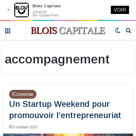
Blois Capitale
✕
VOIR
GRATUIT
Sur Google Play
Menu
Switch
R
skin
accompagnement
Economie
Un Startup Weekend pour
promouvoir l’entrepreneuriat
9 octobre 2023