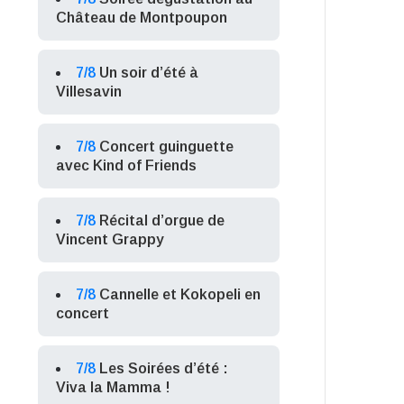
Château de Montpoupon
7/8
Un soir d’été à
Villesavin
7/8
Concert guinguette
avec Kind of Friends
7/8
Récital d’orgue de
Vincent Grappy
7/8
Cannelle et Kokopeli en
concert
7/8
Les Soirées d’été :
Viva la Mamma !