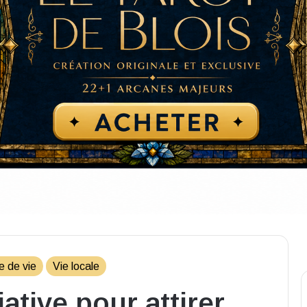
e de vie
Vie locale
ative pour attirer