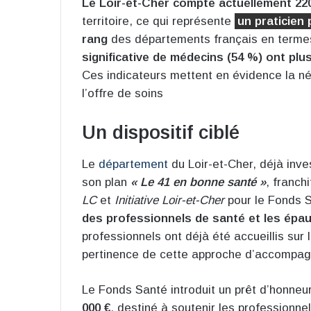
Le Loir-et-Cher compte actuellement 22
territoire, ce qui représente
un praticien 
rang
des départements français en termes
significative de médecins (54 %) ont plu
Ces indicateurs mettent en évidence la n
l’offre de soins
Un dispositif ciblé
Le
département
du Loir-et-Cher, déjà inve
son plan
« Le 41 en bonne santé »
, franch
LC
et
Initiative Loir-et-Cher
pour le Fonds S
des professionnels de santé et les épau
professionnels ont déjà été accueillis sur 
pertinence de cette approche d’accompa
Le Fonds Santé introduit un prêt d’honneu
000 €
, destiné à soutenir les professionne