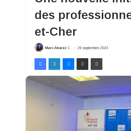
des professionne
et-Cher
Envoyer
Marc Alvarez
26 septembre 2023
un
Facebook
Linkedin
Messenger
Partager par email
Imprimer
courriel