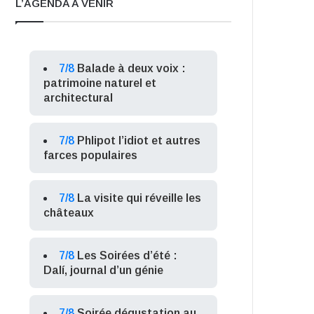
L’AGENDA A VENIR
7/8
Balade à deux voix :
patrimoine naturel et
architectural
7/8
Phlipot l’idiot et autres
farces populaires
7/8
La visite qui réveille les
châteaux
7/8
Les Soirées d’été :
Dalí, journal d’un génie
7/8
Soirée dégustation au