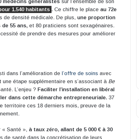
0 médecins généralistes
sur l’ensemble de son
pour 1.540 habitants
.
Ce chiffre le place
au 72e
 de densité médicale. De plus,
une proportion
s de 55 ans,
et 80 praticiens sont sexagénaires.
écessité de prendre des mesures pour améliorer
sti dans l’amélioration de
l’offre de soins
avec
it une étape supplémentaire en s’associant à
Be
anté. L’enjeu ?
Faciliter l’installation en libéral
ler dans cette démarche entrepreneuriale.
37
le territoire ces 18 derniers mois, preuve de la
gnement.
r « Santé »,
à taux zéro, allant de 5 000 € à 30
ls de santé dans la concrétisation de leurs