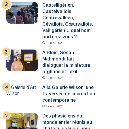
Castelligérien,
Castelvallois,
Centrevalléen,
Cévallois, Cœurvallois,
Valligérien… quel nom
porterez vous ?
12 mai 2026
À Blois, Sosan
Mahmoodi fait
dialoguer la miniature
afghane et l’exil
12 mai 2026
À la Galerie Wilson, une
traversée de la création
contemporaine
12 mai 2026
Des physiciens du
monde entier réunis au
château de Blois pour