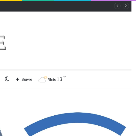
℃
Rechercher
Switch
13
Suivre
Blois
skin