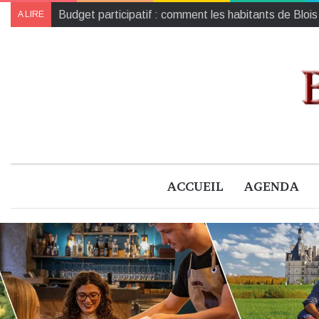
Castelligérien, Castelvallois, Centrevalléen, Cévallo
A LIRE
ACCUEIL
AGENDA