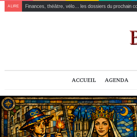
Avec L’Œuvre invisible, Ciné’fil clôt sa saison sur u
A LIRE
ACCUEIL
AGENDA