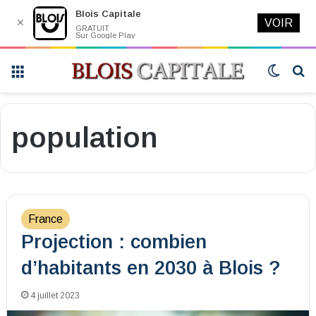
Blois Capitale
✕
VOIR
GRATUIT
Sur Google Play
Menu
Switch
R
skin
population
France
Projection : combien
d’habitants en 2030 à Blois ?
4 juillet 2023