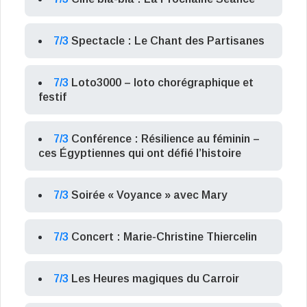
7/3
Spectacle : Le Chant des Partisanes
7/3
Loto3000 – loto chorégraphique et
festif
7/3
Conférence : Résilience au féminin –
ces Égyptiennes qui ont défié l’histoire
7/3
Soirée « Voyance » avec Mary
7/3
Concert : Marie-Christine Thiercelin
7/3
Les Heures magiques du Carroir