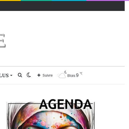
℃
LUS
Rechercher
Switch
9
Suivre
Blois
skin