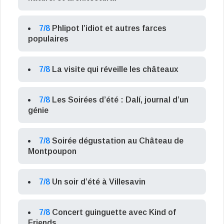
7/8
Phlipot l’idiot et autres farces
populaires
7/8
La visite qui réveille les châteaux
7/8
Les Soirées d’été : Dalí, journal d’un
génie
7/8
Soirée dégustation au Château de
Montpoupon
7/8
Un soir d’été à Villesavin
7/8
Concert guinguette avec Kind of
Friends