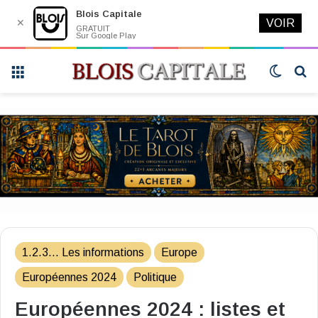
Blois Capitale
✕
VOIR
GRATUIT
Sur Google Play
Menu
Switch
R
skin
1.2.3... Les informations
Europe
Européennes 2024
Politique
Européennes 2024 : listes et