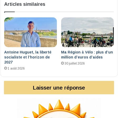
Articles similaires
8
mars
2024
Antoine Huguet, la liberté
Ma Région à Vélo : plus d’un
socialiste et l’horizon de
million d’euros d’aides
2027
30 juillet 2026
1 août 2026
Laisser une réponse