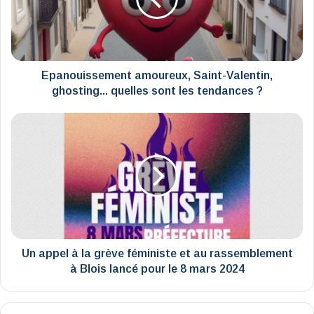
ghosting...
quelles
sont
les
tendances
?
Epanouissement amoureux, Saint-Valentin,
ghosting... quelles sont les tendances ?
Un
appel
à
la
grève
féministe
et
au
rassemblement
à
Un appel à la grève féministe et au rassemblement
Blois
à Blois lancé pour le 8 mars 2024
lancé
pour
le