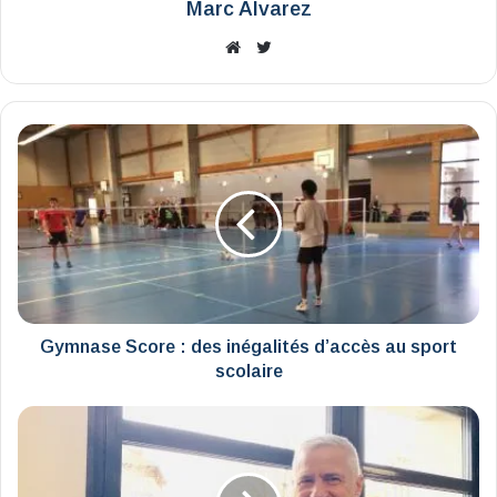
Marc Alvarez
Website
X
Gymnase
Score
:
des
inégalités
d’accès
au
sport
scolaire
Gymnase Score : des inégalités d’accès au sport
scolaire
Le
CESER
Centre-
Val