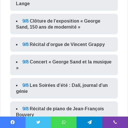
Lange
9/8
Clôture de l’exposition « George
Sand, 150 ans de modernité »
9/8
Récital d’orgue de Vincent Grappy
9/8
Concert « George Sand et la musique
»
9/8
Les Soirées d’été : Dalí, journal d’un
génie
9/8
Récital de piano de Jean-François
Bouvery
Facebook
X
WhatsApp
Telegram
Viber