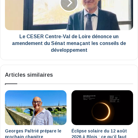
de
Loire
dénonce
un
amendement
du
Le CESER Centre-Val de Loire dénonce un
Sénat
amendement du Sénat menaçant les conseils de
menaçant
développement
les
conseils
de
Articles similaires
développement
Georges Paltrié prépare le
Éclipse solaire du 12 août
prochain chapitre
2026 à Blois : ce qu’il faut