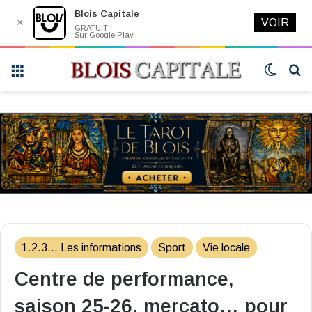
Blois Capitale
✕
VOIR
GRATUIT
Sur Google Play
Menu
Switch
R
skin
1.2.3... Les informations
Sport
Vie locale
Centre de performance,
saison 25-26, mercato… pour