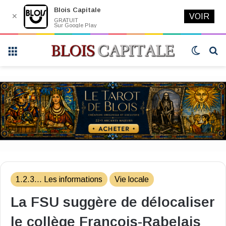
Blois Capitale
✕
VOIR
GRATUIT
Sur Google Play
Menu
Switch
R
skin
1.2.3... Les informations
Vie locale
La FSU suggère de délocaliser
le collège François-Rabelais