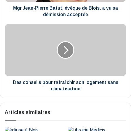
sa
démission
Mgr Jean-Pierre Batut, évêque de Blois, a vu sa
acceptée
démission acceptée
Des
conseils
pour
rafraîchir
son
logement
sans
climatisation
Des conseils pour rafraîchir son logement sans
climatisation
Articles similaires