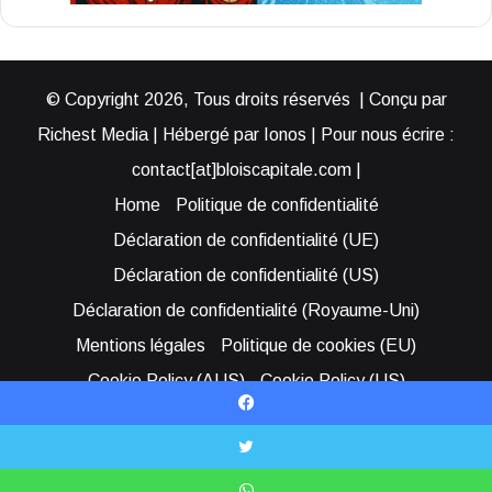
© Copyright 2026, Tous droits réservés | Conçu par
Richest Media | Hébergé par Ionos | Pour nous écrire :
contact[at]bloiscapitale.com |
Home
Politique de confidentialité
Déclaration de confidentialité (UE)
Déclaration de confidentialité (US)
Déclaration de confidentialité (Royaume-Uni)
Mentions légales
Politique de cookies (EU)
Cookie Policy (AUS)
Cookie Policy (US)
Qui sommes-nous ?
Participer à Blois Capitale
Facebook
Bénéficier d’une assistance
X