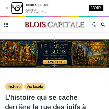
Blois Capitale
✕
VOIR
GRATUIT
Sur Google Play
Menu
Switch
R
skin
Histoire
Vie locale
L’histoire qui se cache
derrière la rue des juifs à