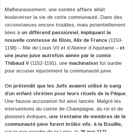
Malheureusement, une sombre affaire allait
bouleverser la vie de cette communauté. Dans des
circonstances encore troubles, mais potentiellement
liées à
un différend passionnel, impliquant la
nouvelle comtesse de Blois, Alix de France
(1150-
1198) – fille de Louis VII et d’Aliénor d’Aquitaine –
et
une jeune juive autrefois aimée par le comte
Thibaud V
(1152-1191), une
machination
fut ourdie
pour accuser injustement la communauté juive.
On prétendit que les Juifs avaient utilisé le sang
d’un enfant chrétien pour leurs rituels de la Pâque.
Une fausse accusation fut ainsi lancée. Malgré les
interventions du comte de Champagne, du roi et de
plusieurs évêques,
une trentaine de membres de la
communauté juive furent brûlés vifs
,
à la Bouillie,
sur la rive gauche de la Loire, le
26 mai 1171.