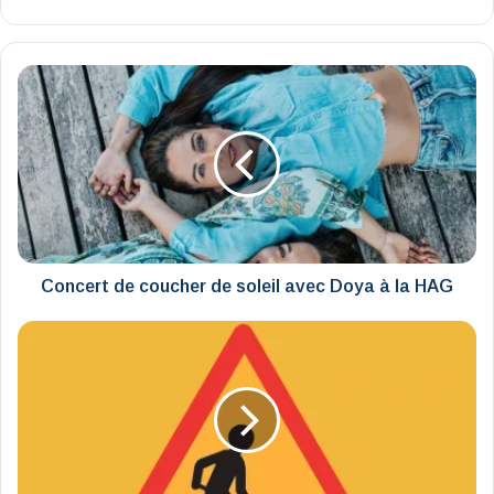
Concert
de coucher
de soleil avec Doya
à
la
HAG
Concert de coucher de soleil avec Doya à la HAG
Travaux
d’été
:
perturbations
de
circulation
rue
du