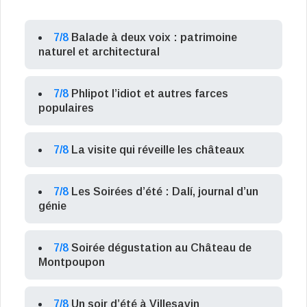
7/8
Balade à deux voix : patrimoine
naturel et architectural
7/8
Phlipot l’idiot et autres farces
populaires
7/8
La visite qui réveille les châteaux
7/8
Les Soirées d’été : Dalí, journal d’un
génie
7/8
Soirée dégustation au Château de
Montpoupon
7/8
Un soir d’été à Villesavin