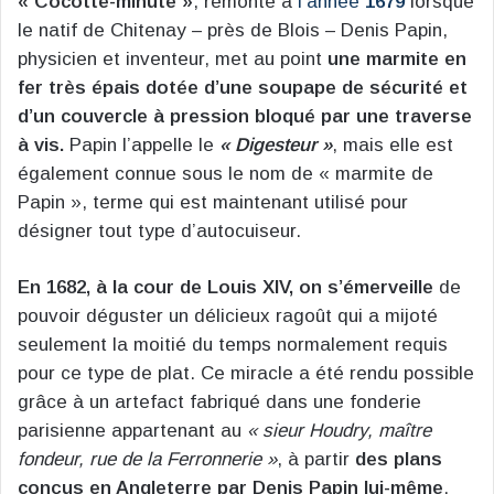
« Cocotte-minute »
, remonte à
l’année
1679
lorsque
le natif de Chitenay – près de Blois – Denis Papin,
physicien et inventeur, met au point
une marmite en
fer très épais dotée d’une soupape de sécurité et
d’un couvercle à pression bloqué par une traverse
à vis.
Papin l’appelle le
« Digesteur »
, mais elle est
également connue sous le nom de « marmite de
Papin », terme qui est maintenant utilisé pour
désigner tout type d’autocuiseur.
En 1682, à la cour de Louis XIV, on s’émerveille
de
pouvoir déguster un délicieux ragoût qui a mijoté
seulement la moitié du temps normalement requis
pour ce type de plat. Ce miracle a été rendu possible
grâce à un artefact fabriqué dans une fonderie
parisienne appartenant au
« sieur Houdry, maître
fondeur, rue de la Ferronnerie »
, à partir
des plans
conçus en Angleterre par Denis Papin lui-même
.