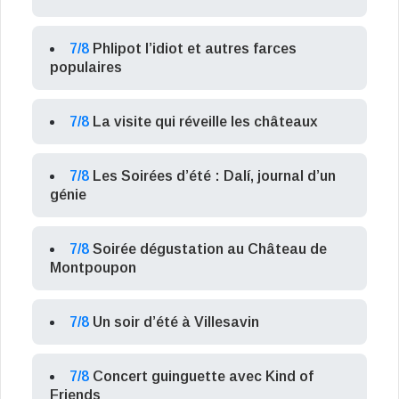
7/8
Phlipot l’idiot et autres farces
populaires
7/8
La visite qui réveille les châteaux
7/8
Les Soirées d’été : Dalí, journal d’un
génie
7/8
Soirée dégustation au Château de
Montpoupon
7/8
Un soir d’été à Villesavin
7/8
Concert guinguette avec Kind of
Friends