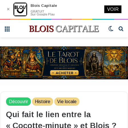
Blois Capitale
✕
VOIR
GRATUIT
Sur Google Play
Menu
Switch
R
skin
Découvrir
Histoire
Vie locale
Qui fait le lien entre la
« Cocotte-minute » et Blois ?