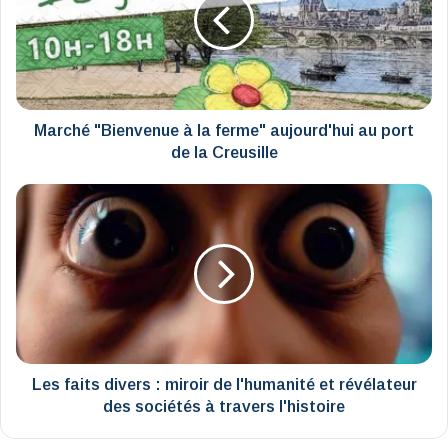
la
ferme"
aujourd'hui
au
port
de
la
Marché "Bienvenue à la ferme" aujourd'hui au port
Creusille
de la Creusille
Les
faits
divers
:
miroir
de
l'humanité
et
révélateur
des
Les faits divers : miroir de l'humanité et révélateur
sociétés
des sociétés à travers l'histoire
à
travers