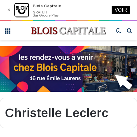
Blois Capitale
✕
VOIR
GRATUIT
Sur Google Play
Menu
Switch
R
skin
Christelle Leclerc