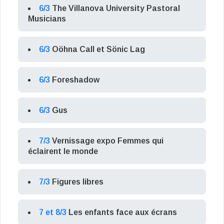
6/3
The Villanova University Pastoral
Musicians
6/3
Oöhna Call et Sönic Lag
6/3
Foreshadow
6/3
Gus
7/3
Vernissage expo Femmes qui
éclairent le monde
7/3
Figures libres
7 et 8/3
Les enfants face aux écrans