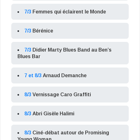
7/3
Femmes qui éclairent le Monde
7/3
Bérénice
7/3
Didier Marty Blues Band au Ben’s
Blues Bar
7 et 8/3
Arnaud Demanche
8/3
Vernissage Caro Graffiti
8/3
Abri Gisèle Halimi
8/3
Ciné-débat autour de Promising
Young Woman