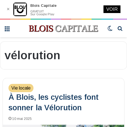
Blois Capitale
✕
VOIR
GRATUIT
Sur Google Play
Menu
Switch
R
skin
vélorution
Vie locale
À Blois, les cyclistes font
sonner la Vélorution
10 mai 2025