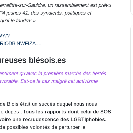
ierrefitte-sur-Sauldre, un rassemblement est prévu
A jeunes 41, des syndicats, politiques et
u’il le faudra! »
WY/?
MzRlODBiNWFlZA==
ureuses blésois.es
sentiment qu’avec la première marche des fiertés
favorable. Est-ce le cas malgré cet activisme
 de Blois était un succès duquel nous nous
té dupes :
tous les rapports dont celui de SOS
voire une recrudescence des LGBTIphobies.
de possibles volontés de perturber le