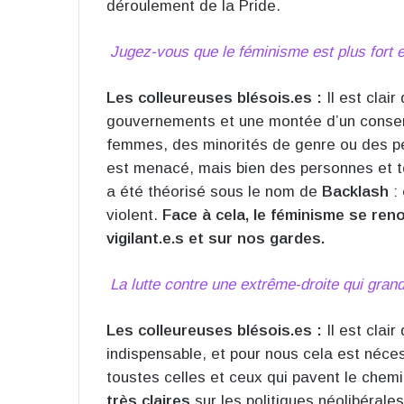
déroulement de la Pride.
Jugez-vous que le féminisme est plus fort e
Les colleureuses blésois.es :
Il est clair
gouvernements et une montée d’un conserv
femmes, des minorités de genre ou des pe
est menacé, mais bien des personnes et t
a été théorisé sous le nom de
Backlash
:
violent.
Face à cela, le féminisme se re
vigilant.e.s et sur nos gardes.
La lutte contre une extrême-droite qui gra
Les colleureuses blésois.es :
Il est clair
indispensable, et pour nous cela est néces
toustes celles et ceux qui pavent le che
très claires
sur les politiques néolibérale