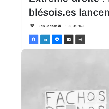
blésois.es lancen
Envoyer
Blois Capitale
20 juin 2023
un
Facebook
Linkedin
Messenger
Partager par email
Imprimer
courriel