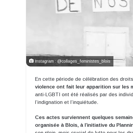
Instagram : @collages_feministes_blois
En cette période de célébration des droits 
violence ont fait leur apparition sur les
anti-LGBTI ont été réalisés par des indivi
l’indignation et l’inquiétude.
Ces actes surviennent quelques semaine
organisée à Blois, à l’initiative du Planni
son plein, mois crucial de lutte pour les