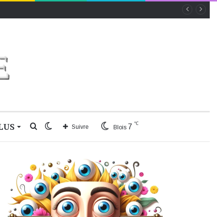
℃
LUS
Rechercher
Switch
7
Suivre
Blois
skin