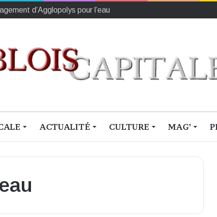
ngagement d’Agglopolys pour l’eau
CALE
ACTUALITÉ
CULTURE
MAG’
P
neau