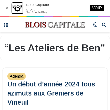
Blois Capitale
✕
VOIR
GRATUIT
Sur Google Play
Menu
Switch
R
skin
“Les Ateliers de Ben”
Agenda
Un début d’année 2024 tous
azimuts aux Greniers de
Vineuil