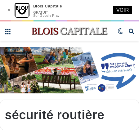
Blois Capitale
✕
VOIR
GRATUIT
Sur Google Play
Menu
Switch
R
skin
sécurité routière