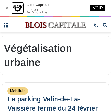
Blois Capitale
✕
VOIR
GRATUIT
Sur Google Play
Menu
Switch
R
skin
Végétalisation
urbaine
Mobilités
Le parking Valin-de-La-
Vaissière fermé du 24 février