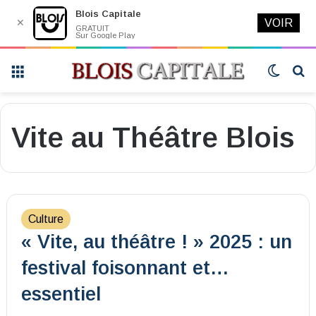
Blois Capitale
✕
VOIR
GRATUIT
Sur Google Play
Menu
Switch
R
skin
Vite au Théâtre Blois
Culture
« Vite, au théâtre ! » 2025 : un
festival foisonnant et…
essentiel