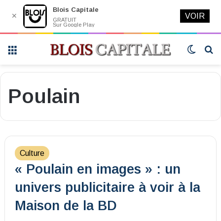
Blois Capitale
✕
VOIR
GRATUIT
Sur Google Play
Menu
Switch
R
skin
Poulain
Culture
« Poulain en images » : un
univers publicitaire à voir à la
Maison de la BD