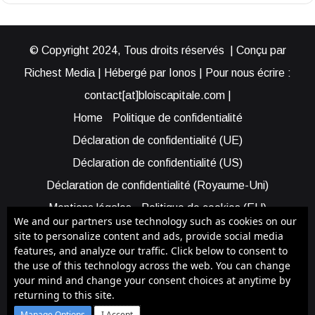
© Copyright 2024, Tous droits réservés | Conçu par
Richest Media | Hébergé par Ionos | Pour nous écrire :
contact[at]bloiscapitale.com |
Home
Politique de confidentialité
Déclaration de confidentialité (UE)
Déclaration de confidentialité (US)
Déclaration de confidentialité (Royaume-Uni)
Mentions légales
Politique de cookies (EU)
We and our partners use technology such as cookies on our
Cookie Policy (AUS)
Cookie Policy (US)
site to personalize content and ads, provide social media
features, and analyze our traffic. Click below to consent to
Qui sommes-nous ?
Participer à Blois Capitale
the use of this technology across the web. You can change
Bénéficier d’une assistance
your mind and change your consent choices at anytime by
returning to this site.
Facebook
X
YouTube
Instagram
RSS
Manage Options
I Accept