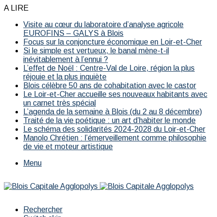
A LIRE
Visite au cœur du laboratoire d’analyse agricole
EUROFINS – GALYS à Blois
Focus sur la conjoncture économique en Loir-et-Cher
Si le simple est vertueux, le banal mène-t-il
inévitablement à l’ennui ?
L’effet de Noël : Centre-Val de Loire, région la plus
réjouie et la plus inquiète
Blois célèbre 50 ans de cohabitation avec le castor
Le Loir-et-Cher accueille ses nouveaux habitants avec
un carnet très spécial
L’agenda de la semaine à Blois (du 2 au 8 décembre)
Traité de la vie poétique : un art d’habiter le monde
Le schéma des solidarités 2024-2028 du Loir-et-Cher
Manolo Chrétien : l’émerveillement comme philosophie
de vie et moteur artistique
Menu
Rechercher